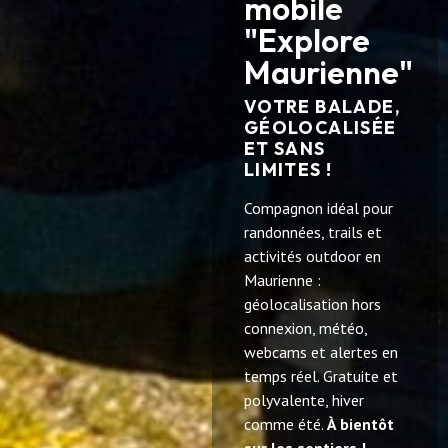
mobile
"Explore
Maurienne"
VOTRE BALADE,
GÉOLOCALISÉE
ET SANS
LIMITES !
Compagnon idéal pour
randonnées, trails et
activités outdoor en
Maurienne :
géolocalisation hors
connexion, météo,
webcams et alertes en
temps réel. Gratuite et
polyvalente, hiver
comme été.
À bientôt
sur les sentiers !